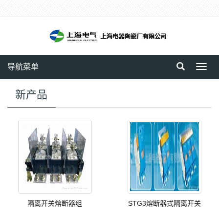
导航菜单
Toggl
navig
新产品
隔离开关熔断器组
STG3熔断器式隔离开关